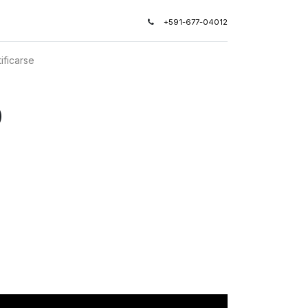
+591-677-04012
ificarse
o