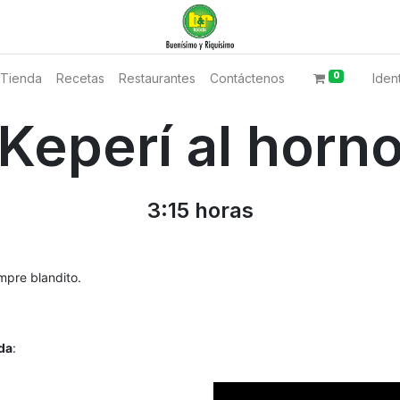
0
Tienda
Recetas
Restaurantes
Contáctenos
Ident
Keperí al horn
3:15 horas
empre blandito.
da
: