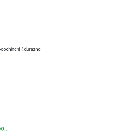
ocochinchi ( durazno
Limonada, Pet 500 ml