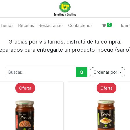
0
Tienda
Recetas
Restaurantes
Contáctenos
Ident
Gracias por visitarnos, disfrutá de tu compra.
regarte un producto inocuo (sano) y brind
Ordenar por
Oferta
Oferta